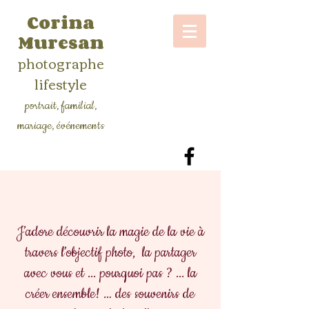
Corina
Muresan
photographe
lifestyle
portrait, familial,
mariage, événements
J’adore découvrir la magie de la vie à
travers l’objectif photo, la partager
avec vous et ... pourquoi pas ? ... la
créer ensemble! …
des souvenirs de